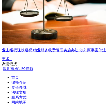
业主维权现状透视 物业服务收费管理实施办法 涉外商事案件
更多...
友情链接
深圳离婚纠纷律师
首页
律师介绍
专长领域
法律文集
联系方式
网站地图