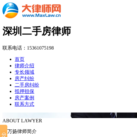
深圳二手房律师
联系电话：15361075198
首页
律师介绍
专长领域
房产纠纷
二手房纠纷
抵押担保
房产案例
联系方式
ABOUT LAWYER
谢万扬律师简介